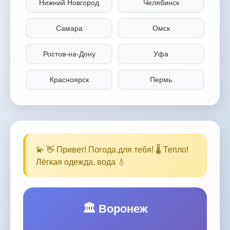
Нижний Новгород
Челябинск
Самара
Омск
Ростов-на-Дону
Уфа
Красноярск
Пермь
Волгоград
Владивосток
Ярославль
Иркутск
💫 👋 Привет! Погода для тебя! 🌡️ Тепло!
Тюмень
Махачкала
Лёгкая одежда, вода 💧
Хабаровск
Новокузнецк
🏛️ Воронеж
Оренбург
Кемерово